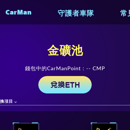
CarMan
守護者車隊
常
金礦池
錢包中的CarManPoint：
--
CMP
換項目 ⌵