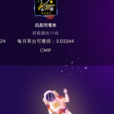
四星閃電車
目前派出
39
台
624
每月單台可獲得：
3.03264
CMP