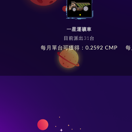
一星運礦車
目前派出
31
台
每月單台可獲得：
0.2592
CMP
每