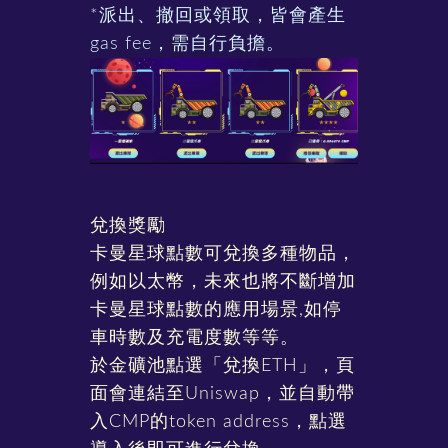
*派出、撤回或領取，皆會產生
gas fee，需自行負擔。
兌換獎勵
卡曼星球點數可兌換多種物品，
例如以太幣，未來也將不斷增加
卡曼星球點數的應用場景,如停
車時數及充電度數等等。
於金礦池點選「兌換ETH」，頁
面會連結至Uniswap，並自動帶
入CMP的token address，點選